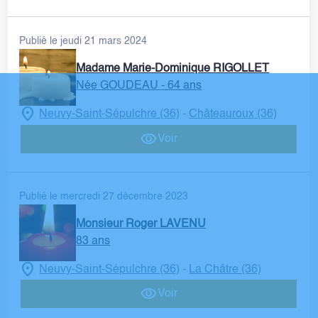
Publié le jeudi 21 mars 2024
Madame Marie-Dominique RIGOLLET
Née GOUDEAU
- 64 ans
Neuvy-Saint-Sépulchre (36)
Châteauroux (36)
-
Voir
Publié le mercredi 27 décembre 2023
Monsieur Roger LAVENU
83 ans
Neuvy-Saint-Sépulchre (36)
La Châtre (36)
-
Voir