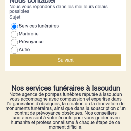
Nous contacter
équipe pour leurs accompagnements professionnels,
Nous vous répondons dans les meilleurs délais
leurs gentillesses, leurs valeurs humaines et leurs
possibles
respects dont il ont fait preuve tout le long,
Sujet
Services funéraires
Marbrerie
Prévoyance
Autre
Suivant
Nos services funéraires à Issoudun
Notre agence de pompes funèbres réputée à Issoudun
vous accompagne avec compassion et expertise dans
l'organisation d'obsèques, la création ou la rénovation de
monuments funéraires, ainsi que dans la souscription d'un
contrat de prévoyance obsèques. Nos conseillers
funéraires sont à votre écoute pour vous guider avec
humanité et professionnalisme à chaque étape de ce
moment difficile.