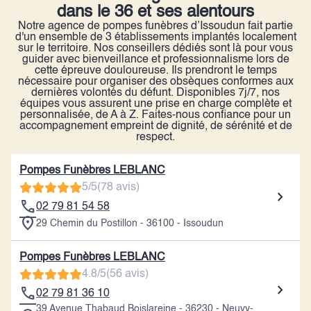
dans le 36 et ses alentours
Notre agence de pompes funèbres d’Issoudun fait partie
d'un ensemble de 3 établissements implantés localement
sur le territoire. Nos conseillers dédiés sont là pour vous
guider avec bienveillance et professionnalisme lors de
cette épreuve douloureuse. Ils prendront le temps
nécessaire pour organiser des obsèques conformes aux
dernières volontés du défunt. Disponibles 7j/7, nos
équipes vous assurent une prise en charge complète et
personnalisée, de A à Z. Faites-nous confiance pour un
accompagnement empreint de dignité, de sérénité et de
respect.
Pompes Funèbres LEBLANC
5/5
(78 avis)
02 79 81 54 58
29 Chemin du Postillon - 36100 - Issoudun
Pompes Funèbres LEBLANC
4.8/5
(56 avis)
02 79 81 36 10
39 Avenue Thabaud Boislareine - 36230 - Neuvy-