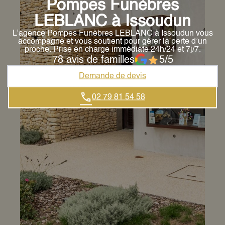
Pompes Funèbres
LEBLANC à Issoudun
L’agence Pompes Funèbres LEBLANC à Issoudun vous
accompagne et vous soutient pour gérer la perte d’un
proche. Prise en charge immédiate 24h/24 et 7j/7.
78 avis de familles
5/5
Demande de devis
02 79 81 54 58