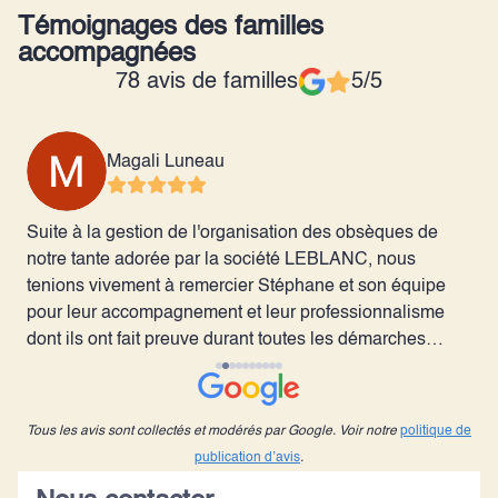
Témoignages des familles
accompagnées
78 avis de familles
5/5
Magali Luneau
Suite à la gestion de l'organisation des obsèques de
J
n
notre tante adorée par la société LEBLANC, nous
s
tenions vivement à remercier Stéphane et son équipe
déc
pour leur accompagnement et leur professionnalisme
c
dont ils ont fait preuve durant toutes les démarches
s
avant, pendant et après la cérémonie. En ce moment
a
difficile nous nous sommes senti guidé et en confiance
g
grâce à une équipe professionnelle, et humaine
Tous les avis sont collectés et modérés par Google. Voir notre
politique de
n
maîtrisant parfaitement leur domaine de compétences.
publication d’avis
.
Un grand merci à Stéphane et à l'ensemble de son