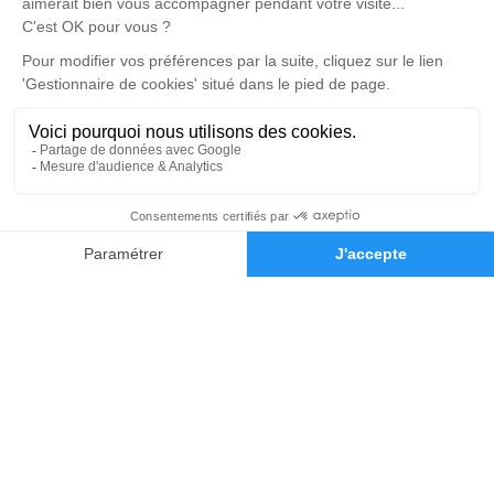
pf.leblanc@orange.fr
4 Rue des Métiers - 36400 - La Châtre
Pompes Funèbres LEBLANC
02 79 81 54 58
pf.leblanc@orange.fr
29 Chemin du Postillon - 36100 - Issoudun
5/5 - 78 avis
Nos Services
Liens utiles
02 79 81 54 58
Demande de devis
Organiser des obsèques
Avis de décès
Monuments funéraires
Demande de rendez-vous en
agence
Services aux familles
Mentions légales
Politique de traitement des données personnelles
Politique d’utilisation des cookies
Gestionnaire de cookies
Zone d'intervention
Réalisation et référencement par