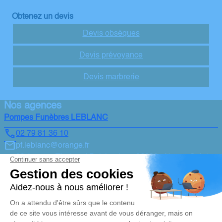
Obtenez un devis
Devis obsèques
Devis prévoyance
Devis marbrerie
Nos agences
Pompes Funèbres LEBLANC
02 79 81 36 10
pf.leblanc@orange.fr
39 Avenue Thabaud Boislareine - 36230 - Neuvy-Saint-
Sépulchre
4.8/5 - 56 avis
Pompes Funèbres LEBLANC
02 79 81 00 46