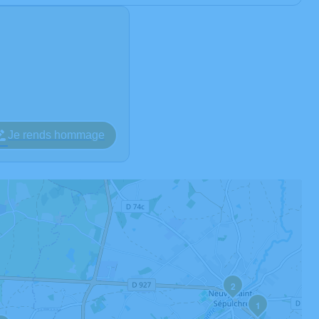
Je rends hommage
2
1