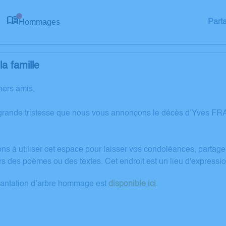
Hommages
Part
0
a famille
hers amis,
grande tristesse que nous vous annonçons le décès d’Yves F
ons à utiliser cet espace pour laisser vos condoléances, partag
rs des poèmes ou des textes. Cet endroit est un lieu d'expres
lantation d’arbre hommage est
disponible ici
.