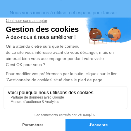
Nous vous invitons à utiliser cet espace pour laisser
vos condoléances, partager des photos souvenirs,
une anecdote ou exprimer vos pensées à travers des
poèmes ou des textes. Cet endroit est un lieu
d'expression dédié à honorer la mémoire de Suzanne
LE MAÎTRE.
Un service de plantation d’arbre hommage est
disponible ici
.
Je rends hommage
Cérémonie religieuse
vendredi 05 juillet 2024 à 10h30
3
Église Saint Cyr d'Issoudun
13 Rue Grande Narrette
Faire-part
Hommages
36100 Issoudun