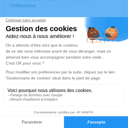
Châteauroux.
Nous vous invitons à utiliser cet espace pour laisser
vos condoléances, partager des photos souvenirs,
une anecdote ou exprimer vos pensées à travers des
poèmes ou des textes. Cet endroit est un lieu
d'expression dédié à honorer la mémoire de Roger
MAROT.
Un service de plantation d’arbre hommage est
disponible ici
.
Je rends hommage
Cérémonie civile
3
mercredi 28 janvier 2026 à 10h30
Salle des Hommages de la Tour Blanche
Faire-part
Hommages
d'Issoudun