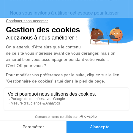
Nous vous invitons à utiliser cet espace pour laisser
vos condoléances, partager des photos souvenirs,
une anecdote ou exprimer vos pensées à travers des
poèmes ou des textes. Cet endroit est un lieu
d'expression dédié à honorer la mémoire de Pascal
PLANTUREUX.
Un service de plantation d’arbre hommage est
disponible ici
.
Je rends hommage
Cérémonie religieuse
mardi 19 décembre 2023 à 15h00
2
Église Saint Martin d'Arthon
4 Place de l'Église
Faire-part
Hommages
36330 Arthon