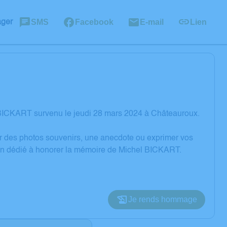
SMS
Facebook
E-mail
Lien
ager
 BICKART survenu le jeudi 28 mars 2024 à Châteauroux.
er des photos souvenirs, une anecdote ou exprimer vos
ion dédié à honorer la mémoire de Michel BICKART.
Je rends hommage