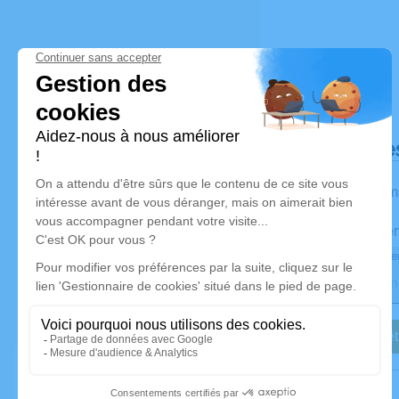
Déroulé de
Les inform
Activez une aler
Recevoir une aler
Je veux êt