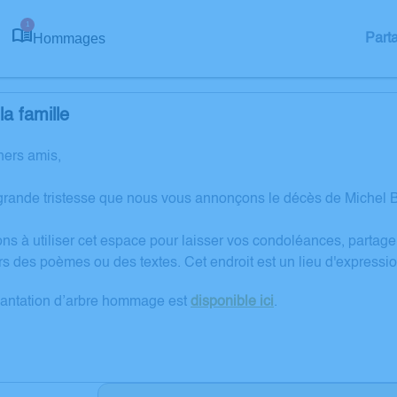
1
Hommages
Part
a famille
hers amis,
grande tristesse que nous vous annonçons le décès de Michel
ons à utiliser cet espace pour laisser vos condoléances, partag
rs des poèmes ou des textes. Cet endroit est un lieu d'express
lantation d’arbre hommage est
disponible ici
.