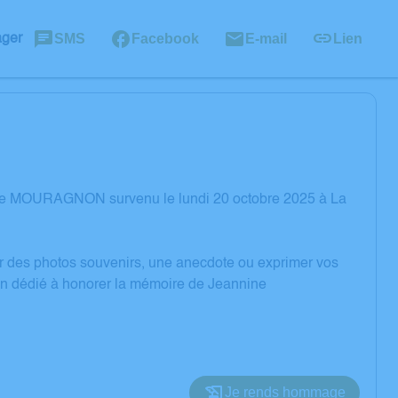
SMS
Facebook
E-mail
Lien
ager
ine MOURAGNON survenu le lundi 20 octobre 2025 à La
er des photos souvenirs, une anecdote ou exprimer vos
ion dédié à honorer la mémoire de Jeannine
Je rends hommage