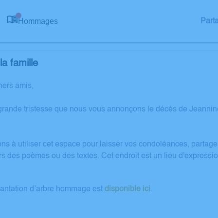
Hommages
Part
0
a famille
hers amis,
 grande tristesse que nous vous annonçons le décès de Jeann
ons à utiliser cet espace pour laisser vos condoléances, partag
rs des poèmes ou des textes. Cet endroit est un lieu d'express
lantation d’arbre hommage est
disponible ici
.