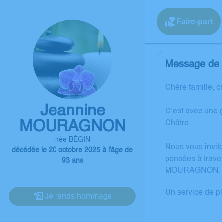
Faire-part
Message de l
Chère famille, c
Jeannine
C’est avec une
MOURAGNON
Châtre.
née BÉGIN
Nous vous invit
décédée le 20 octobre 2025 à l'âge de
pensées à trave
93 ans
MOURAGNON.
Un service de p
Je rends hommage