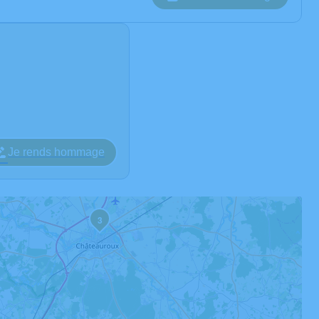
Je rends hommage
3