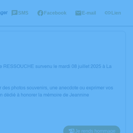
SMS
Facebook
E-mail
Lien
ager
ne RESSOUCHE survenu le mardi 08 juillet 2025 à La
er des photos souvenirs, une anecdote ou exprimer vos
ion dédié à honorer la mémoire de Jeannine
Je rends hommage