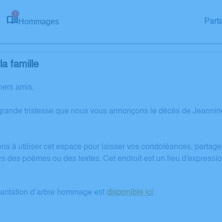
1
Hommages
Part
a famille
hers amis,
grande tristesse que nous vous annonçons le décès de Jeanni
ons à utiliser cet espace pour laisser vos condoléances, partag
rs des poèmes ou des textes. Cet endroit est un lieu d'express
lantation d’arbre hommage est
disponible ici
.