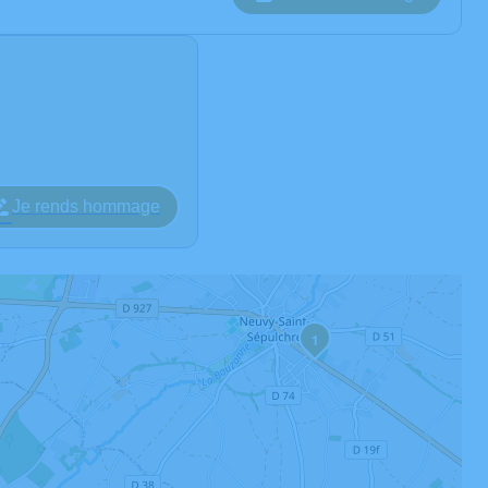
Je rends hommage
1