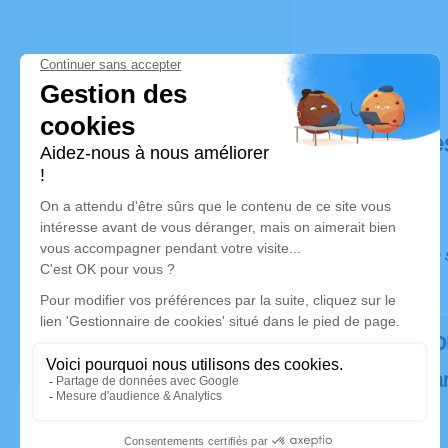
Déroulé de
Ce service s
Rendez h
Plantez un a