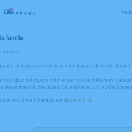
Hommages
Part
0
a famille
hers amis,
grande tristesse que nous vous annonçons le décès de Jeanne
ons à utiliser cet espace pour laisser vos condoléances, partag
rs des poèmes ou des textes. Cet endroit est un lieu d'expres
lantation d’arbre hommage est
disponible ici
.