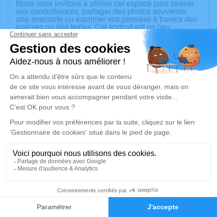
Nous vous invitons à utiliser cet espace pour laisser
vos condoléances, partager des photos souvenirs,
une anecdote ou exprimer vos pensées à travers des
poèmes ou des textes. Cet endroit est un lieu
d'expression dédié à honorer la mémoire de Gérard
ROUSSELET.
Pas de Plaques.
Je rends hommage
Cérémonie civile
Ce service se déroulera dans l'intimité familiale
Je rends hommage
Déroulé des obsèques
4
Repos en salon funéraire
Faire-part
Hommages