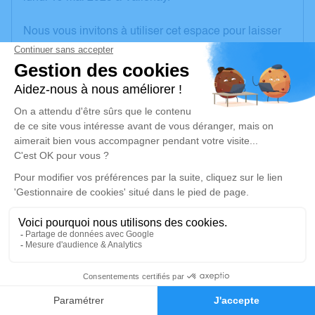
Nous vous invitons à utiliser cet espace pour laisser
vos condoléances, partager des photos souvenirs,
une anecdote ou exprimer vos pensées à travers des
poèmes ou des textes. Cet endroit est un lieu
d'expression dédié à honorer la mémoire de Geoffrey
SCARFO.
Un service de plantation d’arbre hommage est
disponible ici
.
Je rends hommage
Cérémonie civile
mardi 27 mai 2025 à 10h00
25
Salle des Hommages de la Tour Blanche
d'Issoudun
Faire-part
Hommages
29 Chemin du Postillon