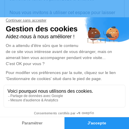
Nous vous invitons à utiliser cet espace pour laisser
vos condoléances, partager des photos souvenirs,
une anecdote ou exprimer vos pensées à travers des
poèmes ou des textes. Cet endroit est un lieu
d'expression dédié à honorer la mémoire de Christine
BARATEAU.
Un service de plantation d’arbre hommage est
disponible ici
.
Je rends hommage
Cérémonie civile
jeudi 16 juillet 2026 à 14h00
6
Crématorium de Châteauroux
Rue de Gireugne
Faire-part
Hommages
36000 Châteauroux