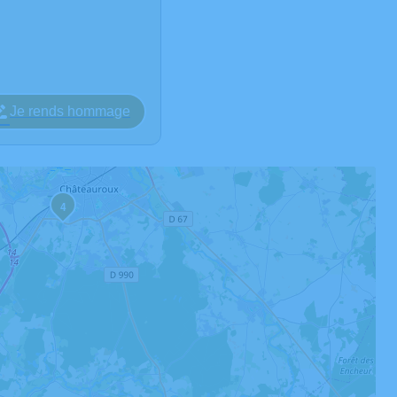
Je rends hommage
4