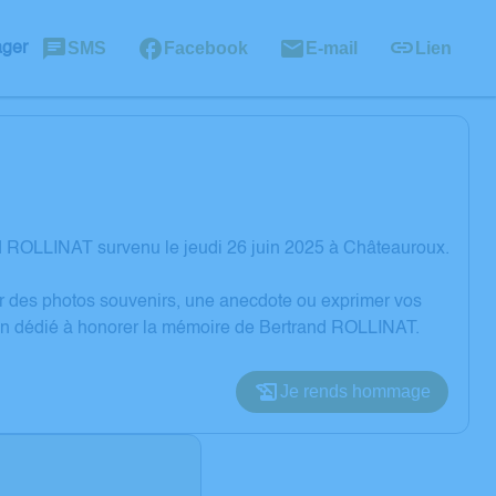
SMS
Facebook
E-mail
Lien
ager
d ROLLINAT survenu le jeudi 26 juin 2025 à Châteauroux.
er des photos souvenirs, une anecdote ou exprimer vos
ion dédié à honorer la mémoire de Bertrand ROLLINAT.
Je rends hommage