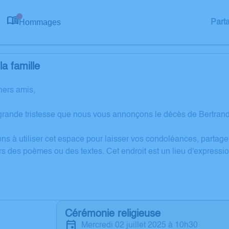
Hommages
Part
0
a famille
hers amis,
grande tristesse que nous vous annonçons le décès de Bertran
ons à utiliser cet espace pour laisser vos condoléances, partag
rs des poèmes ou des textes. Cet endroit est un lieu d'express
Cérémonie religieuse
mercredi 02 juillet 2025 à 10h30