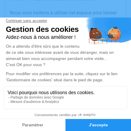
Nous vous invitons à utiliser cet espace pour laisser
vos condoléances, partager des photos souvenirs,
une anecdote ou exprimer vos pensées à travers des
poèmes ou des textes. Cet endroit est un lieu
d'expression dédié à honorer la mémoire de Bernard
AUFRERE.
Un service de plantation d’arbre hommage est
disponible ici
.
Je rends hommage
Cérémonie civile
jeudi 04 septembre 2025 à 15h00
1
Cimetière de Neuvy-Saint-Sépulchre
Allée des Ormes
Faire-part
Hommages
36230 Neuvy-Saint-Sépulchre