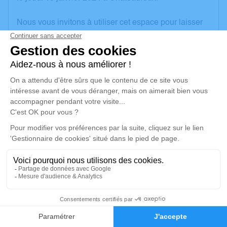
Nous vous invitons à utiliser cet espace pour laisser
vos condoléances, partager des photos souvenirs,
une anecdote ou exprimer vos pensées à travers des
poèmes ou des textes. Cet endroit est un lieu
d'expression dédié à honorer la mémoire de Bernard
PELLIZZARI.
Un service de plantation d’arbre hommage est
disponible ici
.
Je rends hommage
Cérémonie civile
mercredi 24 janvier 2024 à 14h00
5
Crématorium de Châteauroux
Rue de Gireugne
Faire-part
Hommages
36000 Châteauroux